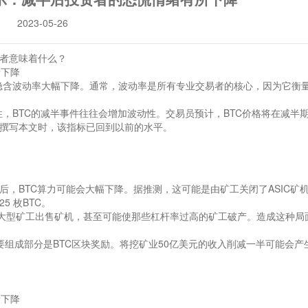
2023-05-26
者意味着什么？
隐含波动率大幅下降。通常，波动率是所有专业交易者的核心，因为它衡
性，BTC的
减半
事件往往会增加波动性。交易员预计，BTC价格将在减半
撰写本文时，该指标已回到以前的水平。
，BTC算力可能会大幅下降。据推测，这可能是由矿工关闭了ASIC矿
5 枚BTC。
使大型矿工出售矿机，甚至可能使那些杠杆率过高的矿工破产。造成这种局
组成部分是BTC区块奖励。将挖矿业50亿美元的收入削减一半可能会产