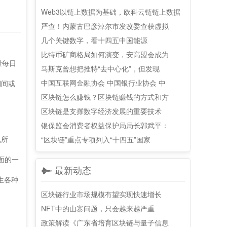
Web3以链上数据为基础，欧科云链链上数据
严查！内蒙古巴彦淖尔市发改委查获虚拟
几个关键数字，看十四五中国能源
比特币矿商格局如何演变，安高盟会成为
量每日
马斯克曾想把推特“去中心化”，但发现
中国互联网金融协会 中国银行业协会 中
期间或
区块链怎么赚钱？区块链赚钱的方式和方
区块链是支撑数字经济发展的重要技术
银保监会消费者权益保护局局长郭武平：
机所
“区块链”重点专项列入“十四五”国家
面的一
最新动态
生各种
区块链行业市场规模有望实现快速增长
NFT中的山寨问题，只会越来越严重
政策解读《广东省培育区块链与量子信息