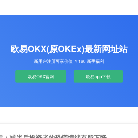
欧易OKX(原OKEx)最新网址站
新用户注册可享价值 ￥160 新手福利
欧易OKX官网
欧易app下载
示：减半后投资者的恐慌情绪有所下降