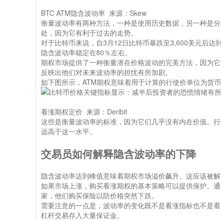
BTC ATM隐含波动率 来源：
Skew
衡量波动率有两种方法，一种是使用历史数据，另一种是分
处，因为它有利于过去的走势。
对于比特币来说，自3月12日比特币
暴跌至3,600
美元后达
隐含波动率稳定在80％左右。
期权市场提供了一种衡量潜在价格波动的完美方法，因为它们依赖于
反映出他们对未来波动率的担忧有所加剧。
如下图所示，ATM期权意味着用于计算的行使价单位为货币
看涨期权定价 来源：
Deribit
这些是衡量波动率的标准，因为它们几乎没有内在价值。行使
远高于这一水平。
交易员如何解释隐含波动率的下降
隐含波动率达到峰值意味着期权市场溢价飙升。这应该被解
如果市场上涨，购买看涨期权的基本策略可以提供保护。通
家，他们购买保险以防价格突然下跌。
需要注意的一点是，波动率的变化既不是看涨指标也不是看
杠杆交易存入大量保证金。