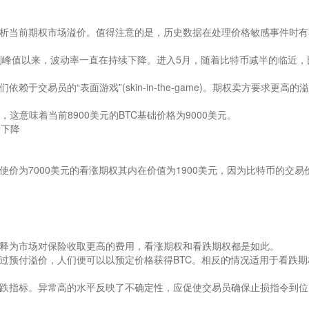
析当前期权市场溢价。值得注意的是，历史数据在处理价格敏感事件时有
到峰值以来，波动率一直在持续下降。进入5月，随着比特币减半的临近，
交易员的“表面游戏”(skin-in-the-game)。期权卖方要求更高的
，这意味着当前8900美元的
BTC
基础价格为9000美元。
价为7000美元的看涨期权其内在价值为1900美元，因为比特币的交易
释为市场对保险收取更高的费用，看涨期权和看跌期权都是如此。
过预付溢价，人们便可以以预定价格获得BTC。相反的情况适用于看跌期
跌指标。异常高的水平反映了不确定性，应促使交易员确保止损指令到位