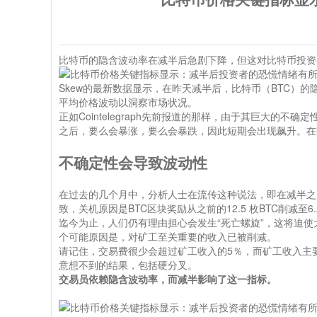
比特币的隐含波动率在减半后急剧下降，但这对比特币投资
Skew的最新数据显示，在昨天减半后，比特币（
BTC
）的
平均价格波动以洞察市场状况。
正如Cointelegraph先前报道的那样，由于其巨大的不确定
之后，要么会暴涨，要么会暴跌，因此短期会出现飙升。在
不确定性会导致波动性
在过去的几个月中，分析人士在流传这种说法，即在减半之后
致，关机原因是BTC区块奖励从之前的12.5 枚BTC削减至6.2
迄今为止，人们仍有理由担心会发生“死亡螺旋”，这将迫
个可能原因是，对矿工至关重要的收入已被削减。
请记住，交易费很少会超过矿工收入的5％，而矿工收入主要
意想不到的结果，包括
硬分叉
。
交易员依赖隐含波动率，而减半影响了这一指标。