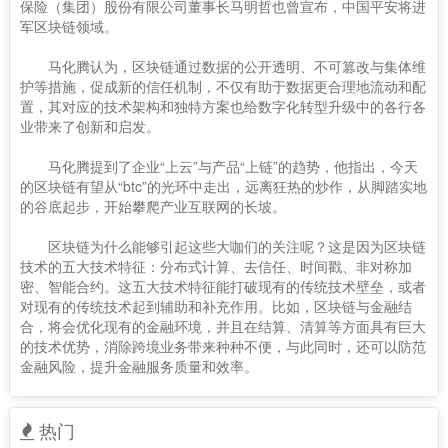
保险（集团）股份有限公司董事长马明哲也曾宣布，中国平安将进
军区块链领域。
马化腾认为，区块链通过数据的公开透明、不可篡改与集体维
护等措施，促成新的信任机制，不仅有助于数据更合理地流动和配
置，其对应的技术架构和独特方案也给数字化转型升级中的各行各
业带来了创新和启发。
马化腾提到了企业“上云”与产品“上链”的趋势，他指出，今天
的区块链有望从“btc”的光环中走出，远离狂热的炒作，从脚踏实地
的谷底起步，开始攀爬产业互联网的长坡。
区块链为什么能够引起这些大咖们的关注呢？这是因为区块链
技术的五大技术特征：分布式计算、去信任、时间戳、非对称加
密、智能合约。这五大技术特征能打破现有的传统技术壁垒，或者
对现有的传统技术起到辅助和补充作用。比如，区块链与金融结
合，将会优化现有的金融环境，并且在结算、清算等方面具有巨大
的技术优势，消除跨境业务带来种种不便，与此同时，还可以防范
金融风险，提升金融服务质量和效率。
热门