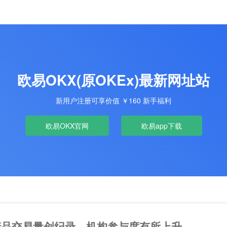
欧易OKX(原OKEx)最新网址站
新用户注册可享价值 ￥160 新手福利
欧易OKX官网
欧易app下载
产品交易量创纪录，机构参与度有所上升