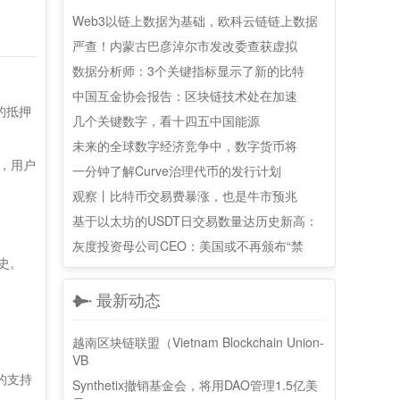
Web3以链上数据为基础，欧科云链链上数据
严查！内蒙古巴彦淖尔市发改委查获虚拟
数据分析师：3个关键指标显示了新的比特
中国互金协会报告：区块链技术处在加速
的抵押
几个关键数字，看十四五中国能源
未来的全球数字经济竞争中，数字货币将
样，用户
一分钟了解Curve治理代币的发行计划
观察丨比特币交易费暴涨，也是牛市预兆
基于以太坊的USDT日交易数量达历史新高：
灰度投资母公司CEO：美国或不再颁布“禁
历史。
最新动态
越南区块链联盟（Vietnam Blockchain Union-
VB
的支持
Synthetix撤销基金会，将用DAO管理1.5亿美