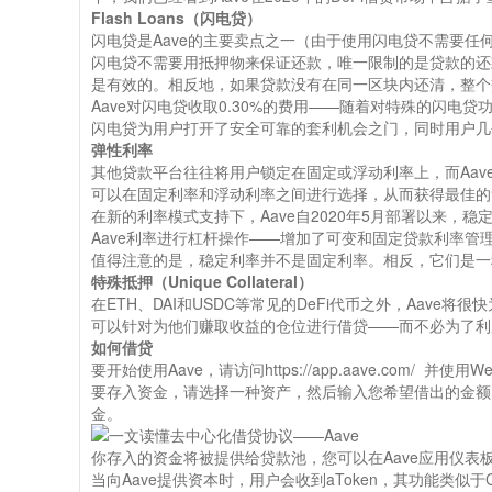
Flash Loans（闪电贷）
闪电贷是Aave的主要卖点之一（由于使用闪电贷不需要任
闪电贷不需要用抵押物来保证还款，唯一限制的是贷款的还
是有效的。相反地，如果贷款没有在同一区块内还清，整个
Aave对闪电贷收取0.30%的费用——随着对特殊的闪电贷功
闪电贷为用户打开了安全可靠的套利机会之门，同时用户几
弹性利率
其他贷款平台往往将用户锁定在固定或浮动利率上，而Aa
可以在固定利率和浮动利率之间进行选择，从而获得最佳的
在新的利率模式支持下，Aave自2020年5月部署以来，稳
Aave利率进行杠杆操作——增加了可变和固定贷款利率管
值得注意的是，稳定利率并不是固定利率。相反，它们是一
特殊抵押（Unique Collateral）
在ETH、DAI和USDC等常见的DeFi代币之外，Aave将很
可以针对为他们赚取收益的仓位进行借贷——而不必为了利
如何借贷
要开始使用Aave，请访问https://app.aave.com/ 并使用We
要存入资金，请选择一种资产，然后输入您希望借出的金额
金。
你存入的资金将被提供给贷款池，您可以在Aave应用仪表
当向Aave提供资本时，用户会收到aToken，其功能类似于Co