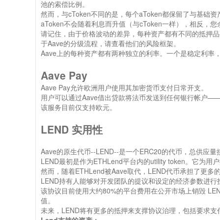
池的索偿比例。
然而，与cToken不同的是，每个aToken都保留了与基
aToken不会随着利息而升值（与cToken一样），相反，您
请记住，由于价格波动的差异，每种资产都有不同的抵押品
于Aave的分级流程，请查看他们的风险框架。
Aave上的每种资产都有两种独立的利率。一个是稳定利
Aave Pay
Aave Pay允许欧洲用户使用其加密货币支付日常开支。
用户可以通过Aave借出贷款将法币发送到任何银行帐户—
该服务目前仅支持欧元。
LEND 实用性
Aave的原生代币--LEND--是一个ERC20的代币，总供应
LEND最初是作为ETHLend平台内的utility tok
然而，随着ETHLend被Aave取代，LEND代币承担
LEND持有人能够对开发团队的提议和设定的经济参数进
该协议目前使用大约80%的平台费用在公开市场上销毁 L
值。
未来，LEND将有更多的抵押来支撑协议治理，包括要求