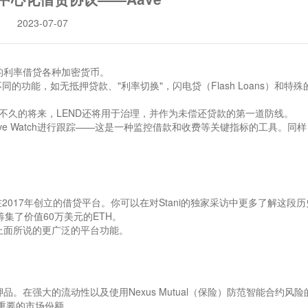
2023-07-07
变的利率借贷各种加密货币。
不同的功能，如无抵押贷款、"利率切换"，闪电贷（Flash Loans）和特殊
在不久的将来，LEND还将用于治理，并作为未偿还贷款的第一道防线。
ave Watch进行跟踪——这是一种监控借款和收费等关键指标的工具。同
chov在2017年创立的借贷平台。你可以在对Stani的独家采访中更多了解这段
币，筹集了价值60万美元的ETH。
我们上面所说的更广泛的平台功能。
品。在强大的流动性以及使用Nexus Mutual（保险）防范智能合约风险
了重要的市场份额。