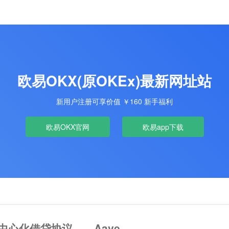
欧易OKX(原OKEx)最新网址站
新用户注册可享价值 ￥160 新手福利
欧易OKX官网
欧易app下载
中心化借贷协议——Aave