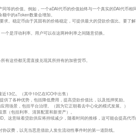
础资产同等的价值。例如，一个aDAI代币的价值始终与一个真实的DAI代币相
余额中的aToken数量会增加。
要求。稳定币由于其固有的价格稳定，可提供最大的贷款价值比。要了解
率，一个是浮动利率。用户可以在这两种利率之间随意切换。
—所有这些都无需直接兑现其所持有的加密货币。
量接近13亿。（其中10亿在ICO中出售）
en。它为用户提供了各种优势，包括降低费用，提高贷款价值比，以及抵押奖励。
了更多的应用场景，包括平台治理。（因为它正朝着去中心化的模式发展。）
行投票（包括利率、清算配置和新资产）。
END。这意味着贷款供应将持续减少，随着时间的推移，这可能会提高代币
支付协议费，以充当恶意借款人发生流动性事件时的第一道防线。