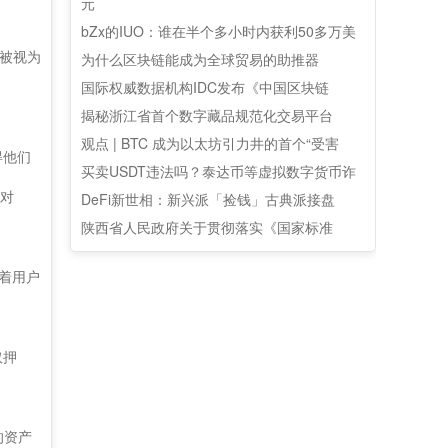
元
bZx的IUO：谁在半个多小时内获利50多万美
被视为
为什么区块链能成为全球贸易的助推器
国际权威数据机构IDC发布《中国区块链
揭秘浙江省首个数字藏品规范化交易平台
观点 | BTC 成为以太坊引力井的首个“受害
得他们
买卖USDT违法吗？泰达币等虚拟数字货币诈
）对
DeFi新世相：新兴派「捡钱」古典派接盘
陕西省人民政府关于贯彻落实《国家标准
味着用户
取押
的资产