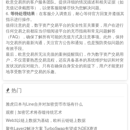
欧意交易所的客户服务团队。提供详细的情况描述和相关证据（如
充值记录截图等），以便客服能够尽快为您解决问题。
6.
等待处理结果
：在客服介入调查后，耐心等待官方回复并遵循其
指示进行操作。
值得注意的是，数字资产交易平台的安全性至关重要，用户在进行
任何交易之前都应当仔细阅读平台的充币指南和常见问题解答
（FAQ），确保了解所有可能的充值方式及注意事项。此外，保持
与交易所的最新沟通，关注官方公告和通知，也是预防类似问题的
有效手段。
最后，欧意交易所无法充值的案例提醒我们，作为数字资产交易用
户，不仅需要熟悉交易流程，还应具备基本的系统维护知识和对突
发状况的应对能力。只有在确保自身安全的前提下，用户才能更好
地享受数字资产交易的乐趣。
热门
雅虎日本与Line合并对加密货币市场有什么
观察 | 加密艺术将吞噬传统艺术
Web3以链上数据为基础，欧科云链链上数据
聚焦Layer2解决方案 TurboSwap有望成为DEX赛道