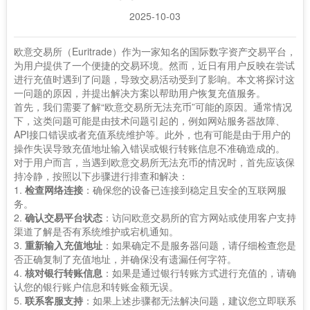
2025-10-03
欧意交易所（Euritrade）作为一家知名的国际数字资产交易平台，
为用户提供了一个便捷的交易环境。然而，近日有用户反映在尝试
进行充值时遇到了问题，导致交易活动受到了影响。本文将探讨这
一问题的原因，并提出解决方案以帮助用户恢复充值服务。
首先，我们需要了解“欧意交易所无法充币”可能的原因。通常情况
下，这类问题可能是由技术问题引起的，例如网站服务器故障、
API接口错误或者充值系统维护等。此外，也有可能是由于用户的
操作失误导致充值地址输入错误或银行转账信息不准确造成的。
对于用户而言，当遇到欧意交易所无法充币的情况时，首先应该保
持冷静，按照以下步骤进行排查和解决：
1.
检查网络连接
：确保您的设备已连接到稳定且安全的互联网服
务。
2.
确认交易平台状态
：访问欧意交易所的官方网站或使用客户支持
渠道了解是否有系统维护或宕机通知。
3.
重新输入充值地址
：如果确定不是服务器问题，请仔细检查您是
否正确复制了充值地址，并确保没有遗漏任何字符。
4.
核对银行转账信息
：如果是通过银行转账方式进行充值的，请确
认您的银行账户信息和转账金额无误。
5.
联系客服支持
：如果上述步骤都无法解决问题，建议您立即联系