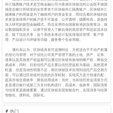
外汇隔离账户技术是艾根金融公司与香港区块链信托公会联手德国
德意志银行所研发的全世界首个区块链外汇隔离账户，区块链外汇
隔离账户的用途是为了确保用户的资金安全，而结合着区块链的技
术更是使得用户的账户是不可篡改，公开透明，隐匿性高，是值得
深入研究的新型金融模式。而且采用符合国家标准的加密算法，保
证数据隐私安全，以便于投资人了解自身的底层资产和还款流水信
息。除了信息共享，这个系统未来还计划实现项目管理、客户管
理、产品设计与评级等功能，服务整个生命周期。
潘向东认为，区块链具有可追溯特征，天然适合于不动产权属
的登记与管理，对于信托公司资产管理下面的土地、房产、证券、
债券以及其他资产权益都可以通过区块链有效地明晰产权，降低交
易成本；同时，目前信托产品主要以信托受益权为基础，虽然需求
旺盛，但是流动性明显不足，将区块链技术应用到信托产品交易方
面，可以通过区块链对信息的共享机制，实现买方卖方快速匹配，
提高市场交易效率，降低信用成本；另外，当前信托资金清算方式
多是通过银行或第三方支付机构进行，高成本、低效率，国际清算
与结算更是困难重重，通过区块链实现智能合约，实现清算与结算
智能化、便利化、国际化。
热门